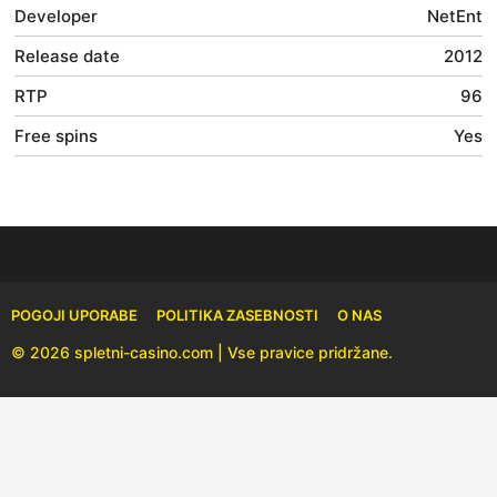
Developer
NetEnt
Release date
2012
RTP
96
Free spins
Yes
POGOJI UPORABE
POLITIKA ZASEBNOSTI
O NAS
© 2026 spletni-casino.com | Vse pravice pridržane.